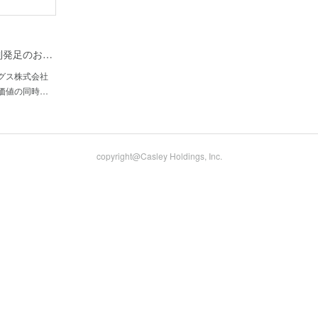
制発足のお…
グス株式会社
価値の同時…
copyright@Casley Holdings, Inc.